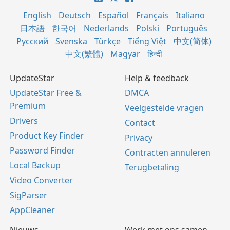
English
Deutsch
Español
Français
Italiano
日本語
한국어
Nederlands
Polski
Português
Русский
Svenska
Türkçe
Tiếng Việt
中文(简体)
中文(繁體)
Magyar
हिन्दी
UpdateStar
Help & feedback
UpdateStar Free &
DMCA
Premium
Veelgestelde vragen
Drivers
Contact
Product Key Finder
Privacy
Password Finder
Contracten annuleren
Local Backup
Terugbetaling
Video Converter
SigParser
AppCleaner
Nieuws
Werk met ons samen