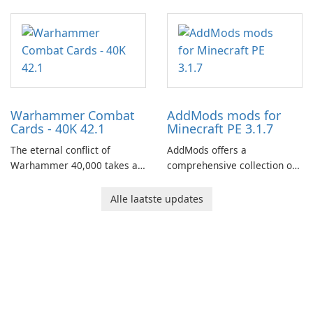
fantasy world of Dhayavar,
centered around the pursuit
of your brother, Andor,
through a quest-driven
narrative inspired by classic
role-playing games.
Warhammer Combat
AddMods mods for
Cards - 40K 42.1
Minecraft PE 3.1.7
The eternal conflict of
AddMods offers a
Warhammer 40,000 takes a
comprehensive collection of
new turn in Warhammer
add-ons for Minecraft PE,
Combat Cards - 40K, a card
allowing you to enhance your
Alle laatste updates
game featuring miniatures
gameplay with incredible
from Games Workshop's
mods and maps. With these
Warhammer 40,000
add-ons, your Minecraft PE
Universe.
experience will become even
more captivating and
immersive.